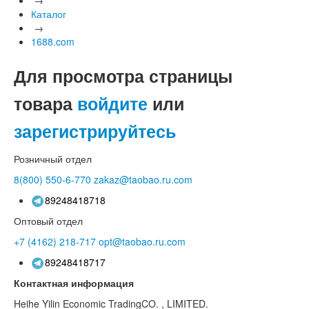
Каталог
→
1688.com
Для просмотра страницы
товара
войдите
или
зарегистрируйтесь
Розничный отдел
8(800)
550-6-770
zakaz@taobao.ru.com
89248418718
Оптовый отдел
+7 (4162)
218-717
opt@taobao.ru.com
89248418717
Контактная информация
Heihe Yilin Economic TradingCO. , LIMITED.