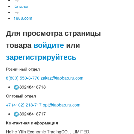
Каталог
→
1688.com
Для просмотра страницы
товара
войдите
или
зарегистрируйтесь
Розничный отдел
8(800)
550-6-770
zakaz@taobao.ru.com
89248418718
Оптовый отдел
+7 (4162)
218-717
opt@taobao.ru.com
89248418717
Контактная информация
Heihe Yilin Economic TradingCO. , LIMITED.