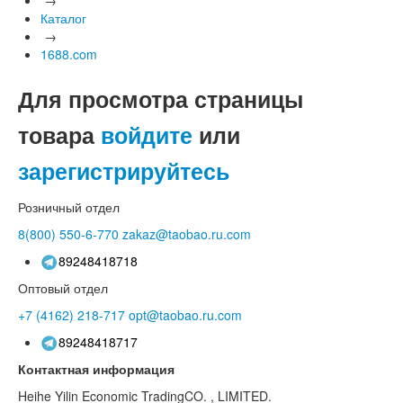
Каталог
→
1688.com
Для просмотра страницы
товара
войдите
или
зарегистрируйтесь
Розничный отдел
8(800)
550-6-770
zakaz@taobao.ru.com
89248418718
Оптовый отдел
+7 (4162)
218-717
opt@taobao.ru.com
89248418717
Контактная информация
Heihe Yilin Economic TradingCO. , LIMITED.