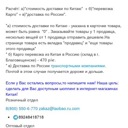
Расчёт: а)"стоимость доставки по Китаю" + б)"перевозка
Карго" + в)"доставка по России".
*а) стоимость доставки по Китаю - указана в карточке товара,
может быть равна "0" . Заказывайте товары у 1 продавца,
несколько вещей от 1 продавца отправить дешевле.На
странице товара есть вкладка "продавец" и "еще товары
этого продавца"
* б) Карго перевозка из Китая в Россию (склад в г.
Благовещенске) - 470 р/кг.
* в) Доставка по России
транспортными компаниями
.
Почтой в этом случае получается дороже и дольше.
Если у Вас остались вопросы,то напишите нам! Наша цель:
сделать для Вас доступным шоппинг в интернет-магазинах
Китая!
Розничный отдел
8(800)
550-6-770
zakaz@taobao.ru.com
89248418718
Оптовый отдел