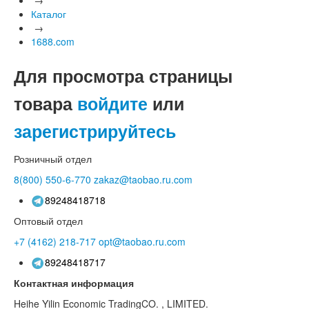
Каталог
→
1688.com
Для просмотра страницы
товара
войдите
или
зарегистрируйтесь
Розничный отдел
8(800)
550-6-770
zakaz@taobao.ru.com
89248418718
Оптовый отдел
+7 (4162)
218-717
opt@taobao.ru.com
89248418717
Контактная информация
Heihe Yilin Economic TradingCO. , LIMITED.