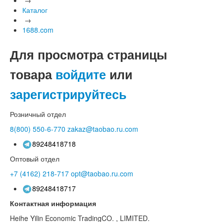
Каталог
→
1688.com
Для просмотра страницы
товара
войдите
или
зарегистрируйтесь
Розничный отдел
8(800)
550-6-770
zakaz@taobao.ru.com
89248418718
Оптовый отдел
+7 (4162)
218-717
opt@taobao.ru.com
89248418717
Контактная информация
Heihe Yilin Economic TradingCO. , LIMITED.