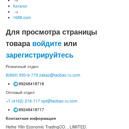
Каталог
→
1688.com
Для просмотра страницы
товара
войдите
или
зарегистрируйтесь
Розничный отдел
8(800)
550-6-770
zakaz@taobao.ru.com
89248418718
Оптовый отдел
+7 (4162)
218-717
opt@taobao.ru.com
89248418717
Контактная информация
Heihe Yilin Economic TradingCO. , LIMITED.