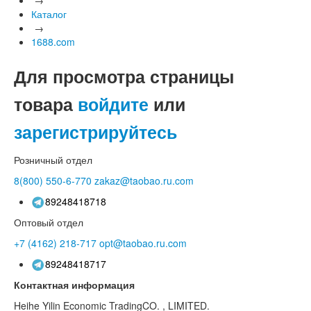
Каталог
→
1688.com
Для просмотра страницы
товара
войдите
или
зарегистрируйтесь
Розничный отдел
8(800)
550-6-770
zakaz@taobao.ru.com
89248418718
Оптовый отдел
+7 (4162)
218-717
opt@taobao.ru.com
89248418717
Контактная информация
Heihe Yilin Economic TradingCO. , LIMITED.