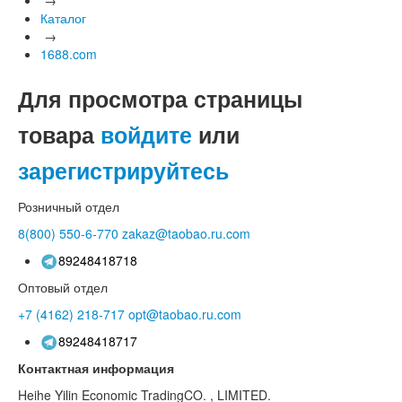
Каталог
→
1688.com
Для просмотра страницы
товара
войдите
или
зарегистрируйтесь
Розничный отдел
8(800)
550-6-770
zakaz@taobao.ru.com
89248418718
Оптовый отдел
+7 (4162)
218-717
opt@taobao.ru.com
89248418717
Контактная информация
Heihe Yilin Economic TradingCO. , LIMITED.