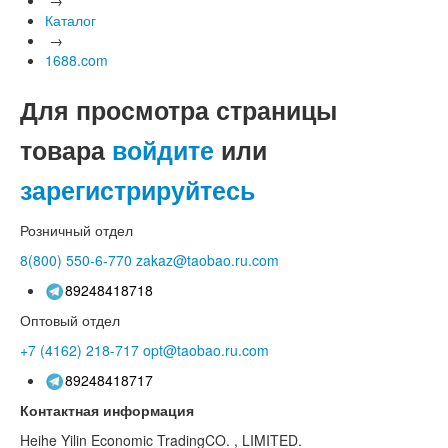
Каталог
→
1688.com
Для просмотра страницы
товара
войдите
или
зарегистрируйтесь
Розничный отдел
8(800)
550-6-770
zakaz@taobao.ru.com
89248418718
Оптовый отдел
+7 (4162)
218-717
opt@taobao.ru.com
89248418717
Контактная информация
Heihe Yilin Economic TradingCO. , LIMITED.