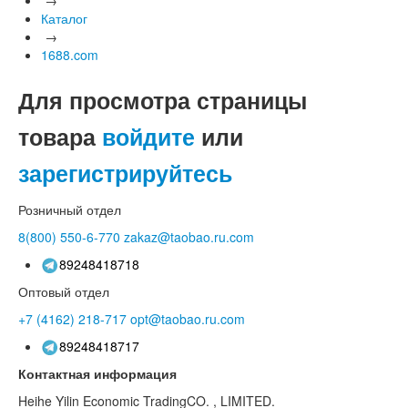
Каталог
→
1688.com
Для просмотра страницы
товара
войдите
или
зарегистрируйтесь
Розничный отдел
8(800)
550-6-770
zakaz@taobao.ru.com
89248418718
Оптовый отдел
+7 (4162)
218-717
opt@taobao.ru.com
89248418717
Контактная информация
Heihe Yilin Economic TradingCO. , LIMITED.