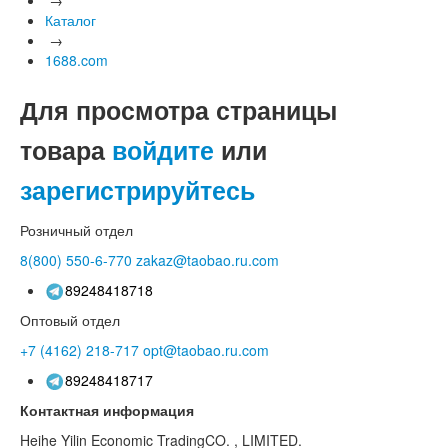
Каталог
→
1688.com
Для просмотра страницы
товара
войдите
или
зарегистрируйтесь
Розничный отдел
8(800)
550-6-770
zakaz@taobao.ru.com
89248418718
Оптовый отдел
+7 (4162)
218-717
opt@taobao.ru.com
89248418717
Контактная информация
Heihe Yilin Economic TradingCO. , LIMITED.