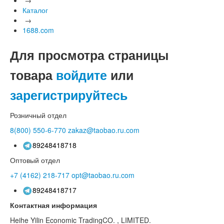
Каталог
→
1688.com
Для просмотра страницы
товара
войдите
или
зарегистрируйтесь
Розничный отдел
8(800)
550-6-770
zakaz@taobao.ru.com
89248418718
Оптовый отдел
+7 (4162)
218-717
opt@taobao.ru.com
89248418717
Контактная информация
Heihe Yilin Economic TradingCO. , LIMITED.