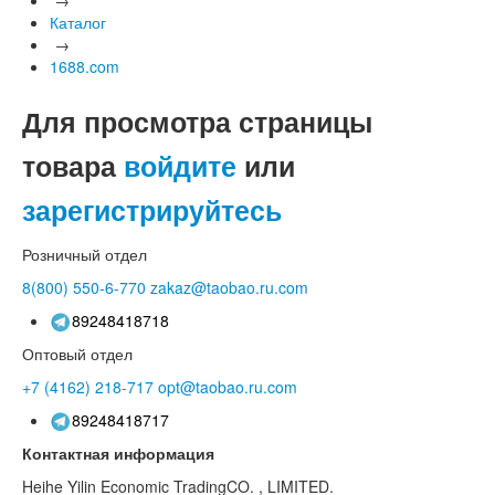
Каталог
→
1688.com
Для просмотра страницы
товара
войдите
или
зарегистрируйтесь
Розничный отдел
8(800)
550-6-770
zakaz@taobao.ru.com
89248418718
Оптовый отдел
+7 (4162)
218-717
opt@taobao.ru.com
89248418717
Контактная информация
Heihe Yilin Economic TradingCO. , LIMITED.