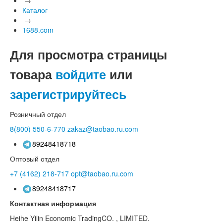
Каталог
→
1688.com
Для просмотра страницы
товара
войдите
или
зарегистрируйтесь
Розничный отдел
8(800)
550-6-770
zakaz@taobao.ru.com
89248418718
Оптовый отдел
+7 (4162)
218-717
opt@taobao.ru.com
89248418717
Контактная информация
Heihe Yilin Economic TradingCO. , LIMITED.