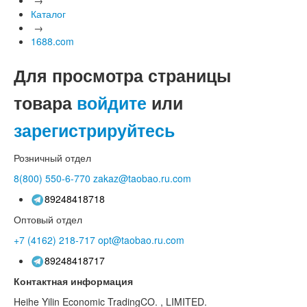
Каталог
→
1688.com
Для просмотра страницы
товара
войдите
или
зарегистрируйтесь
Розничный отдел
8(800)
550-6-770
zakaz@taobao.ru.com
89248418718
Оптовый отдел
+7 (4162)
218-717
opt@taobao.ru.com
89248418717
Контактная информация
Heihe Yilin Economic TradingCO. , LIMITED.