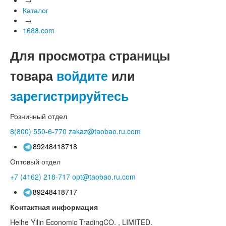
Каталог
→
1688.com
Для просмотра страницы
товара
войдите
или
зарегистрируйтесь
Розничный отдел
8(800)
550-6-770
zakaz@taobao.ru.com
89248418718
Оптовый отдел
+7 (4162)
218-717
opt@taobao.ru.com
89248418717
Контактная информация
Heihe Yilin Economic TradingCO. , LIMITED.