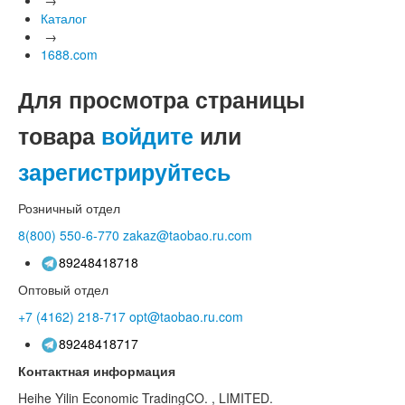
Каталог
→
1688.com
Для просмотра страницы
товара
войдите
или
зарегистрируйтесь
Розничный отдел
8(800)
550-6-770
zakaz@taobao.ru.com
89248418718
Оптовый отдел
+7 (4162)
218-717
opt@taobao.ru.com
89248418717
Контактная информация
Heihe Yilin Economic TradingCO. , LIMITED.