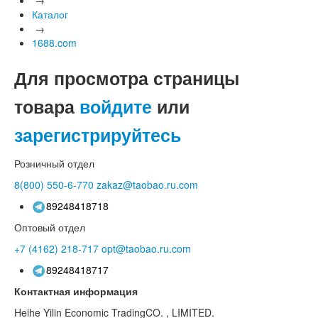
Каталог
→
1688.com
Для просмотра страницы
товара
войдите
или
зарегистрируйтесь
Розничный отдел
8(800)
550-6-770
zakaz@taobao.ru.com
89248418718
Оптовый отдел
+7 (4162)
218-717
opt@taobao.ru.com
89248418717
Контактная информация
Heihe Yilin Economic TradingCO. , LIMITED.