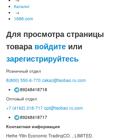
Каталог
→
1688.com
Для просмотра страницы
товара
войдите
или
зарегистрируйтесь
Розничный отдел
8(800)
550-6-770
zakaz@taobao.ru.com
89248418718
Оптовый отдел
+7 (4162)
218-717
opt@taobao.ru.com
89248418717
Контактная информация
Heihe Yilin Economic TradingCO. , LIMITED.