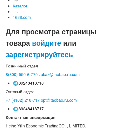
Каталог
→
1688.com
Для просмотра страницы
товара
войдите
или
зарегистрируйтесь
Розничный отдел
8(800)
550-6-770
zakaz@taobao.ru.com
89248418718
Оптовый отдел
+7 (4162)
218-717
opt@taobao.ru.com
89248418717
Контактная информация
Heihe Yilin Economic TradingCO. , LIMITED.