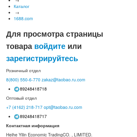
Каталог
→
1688.com
Для просмотра страницы
товара
войдите
или
зарегистрируйтесь
Розничный отдел
8(800)
550-6-770
zakaz@taobao.ru.com
89248418718
Оптовый отдел
+7 (4162)
218-717
opt@taobao.ru.com
89248418717
Контактная информация
Heihe Yilin Economic TradingCO. , LIMITED.