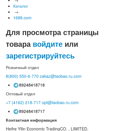
Каталог
→
1688.com
Для просмотра страницы
товара
войдите
или
зарегистрируйтесь
Розничный отдел
8(800)
550-6-770
zakaz@taobao.ru.com
89248418718
Оптовый отдел
+7 (4162)
218-717
opt@taobao.ru.com
89248418717
Контактная информация
Heihe Yilin Economic TradingCO. , LIMITED.