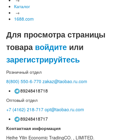
Каталог
→
1688.com
Для просмотра страницы
товара
войдите
или
зарегистрируйтесь
Розничный отдел
8(800)
550-6-770
zakaz@taobao.ru.com
89248418718
Оптовый отдел
+7 (4162)
218-717
opt@taobao.ru.com
89248418717
Контактная информация
Heihe Yilin Economic TradingCO. , LIMITED.