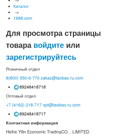
Каталог
→
1688.com
Для просмотра страницы
товара
войдите
или
зарегистрируйтесь
Розничный отдел
8(800)
550-6-770
zakaz@taobao.ru.com
89248418718
Оптовый отдел
+7 (4162)
218-717
opt@taobao.ru.com
89248418717
Контактная информация
Heihe Yilin Economic TradingCO. , LIMITED.