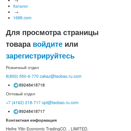
Каталог
→
1688.com
Для просмотра страницы
товара
войдите
или
зарегистрируйтесь
Розничный отдел
8(800)
550-6-770
zakaz@taobao.ru.com
89248418718
Оптовый отдел
+7 (4162)
218-717
opt@taobao.ru.com
89248418717
Контактная информация
Heihe Yilin Economic TradingCO. , LIMITED.