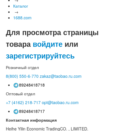
Каталог
→
1688.com
Для просмотра страницы
товара
войдите
или
зарегистрируйтесь
Розничный отдел
8(800)
550-6-770
zakaz@taobao.ru.com
89248418718
Оптовый отдел
+7 (4162)
218-717
opt@taobao.ru.com
89248418717
Контактная информация
Heihe Yilin Economic TradingCO. , LIMITED.