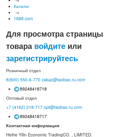
Каталог
→
1688.com
Для просмотра страницы
товара
войдите
или
зарегистрируйтесь
Розничный отдел
8(800)
550-6-770
zakaz@taobao.ru.com
89248418718
Оптовый отдел
+7 (4162)
218-717
opt@taobao.ru.com
89248418717
Контактная информация
Heihe Yilin Economic TradingCO. , LIMITED.