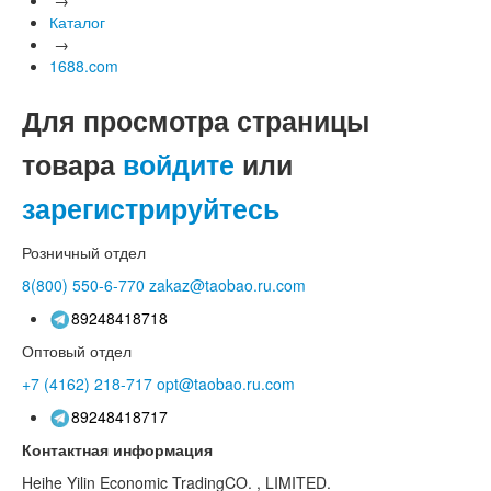
Каталог
→
1688.com
Для просмотра страницы
товара
войдите
или
зарегистрируйтесь
Розничный отдел
8(800)
550-6-770
zakaz@taobao.ru.com
89248418718
Оптовый отдел
+7 (4162)
218-717
opt@taobao.ru.com
89248418717
Контактная информация
Heihe Yilin Economic TradingCO. , LIMITED.