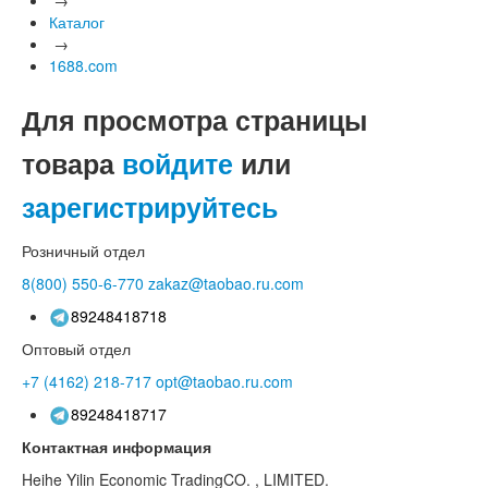
Каталог
→
1688.com
Для просмотра страницы
товара
войдите
или
зарегистрируйтесь
Розничный отдел
8(800)
550-6-770
zakaz@taobao.ru.com
89248418718
Оптовый отдел
+7 (4162)
218-717
opt@taobao.ru.com
89248418717
Контактная информация
Heihe Yilin Economic TradingCO. , LIMITED.