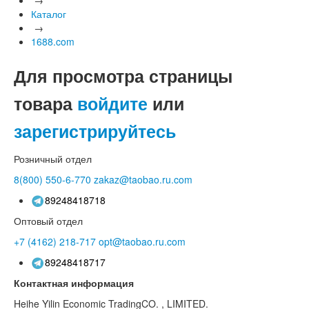
Каталог
→
1688.com
Для просмотра страницы
товара
войдите
или
зарегистрируйтесь
Розничный отдел
8(800)
550-6-770
zakaz@taobao.ru.com
89248418718
Оптовый отдел
+7 (4162)
218-717
opt@taobao.ru.com
89248418717
Контактная информация
Heihe Yilin Economic TradingCO. , LIMITED.