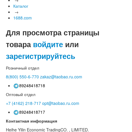
Каталог
→
1688.com
Для просмотра страницы
товара
войдите
или
зарегистрируйтесь
Розничный отдел
8(800)
550-6-770
zakaz@taobao.ru.com
89248418718
Оптовый отдел
+7 (4162)
218-717
opt@taobao.ru.com
89248418717
Контактная информация
Heihe Yilin Economic TradingCO. , LIMITED.