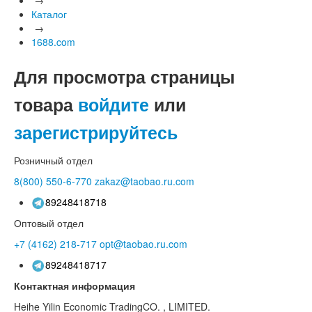
Каталог
→
1688.com
Для просмотра страницы
товара
войдите
или
зарегистрируйтесь
Розничный отдел
8(800)
550-6-770
zakaz@taobao.ru.com
89248418718
Оптовый отдел
+7 (4162)
218-717
opt@taobao.ru.com
89248418717
Контактная информация
Heihe Yilin Economic TradingCO. , LIMITED.