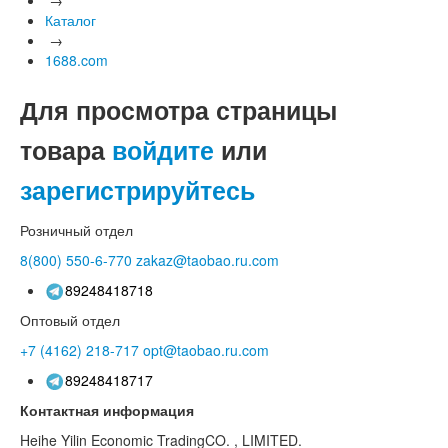
Каталог
→
1688.com
Для просмотра страницы
товара
войдите
или
зарегистрируйтесь
Розничный отдел
8(800)
550-6-770
zakaz@taobao.ru.com
89248418718
Оптовый отдел
+7 (4162)
218-717
opt@taobao.ru.com
89248418717
Контактная информация
Heihe Yilin Economic TradingCO. , LIMITED.