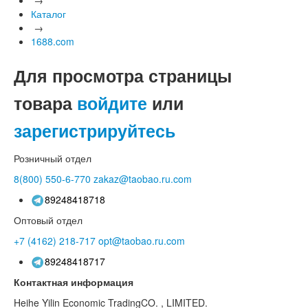
Каталог
→
1688.com
Для просмотра страницы
товара
войдите
или
зарегистрируйтесь
Розничный отдел
8(800)
550-6-770
zakaz@taobao.ru.com
89248418718
Оптовый отдел
+7 (4162)
218-717
opt@taobao.ru.com
89248418717
Контактная информация
Heihe Yilin Economic TradingCO. , LIMITED.