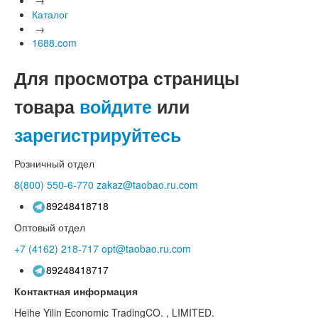
Каталог
→
1688.com
Для просмотра страницы
товара
войдите
или
зарегистрируйтесь
Розничный отдел
8(800)
550-6-770
zakaz@taobao.ru.com
89248418718
Оптовый отдел
+7 (4162)
218-717
opt@taobao.ru.com
89248418717
Контактная информация
Heihe Yilin Economic TradingCO. , LIMITED.