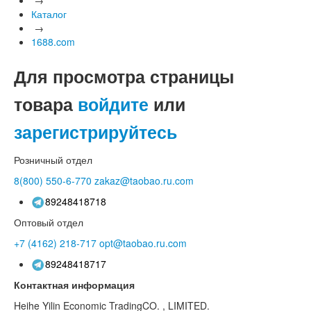
Каталог
→
1688.com
Для просмотра страницы
товара
войдите
или
зарегистрируйтесь
Розничный отдел
8(800)
550-6-770
zakaz@taobao.ru.com
89248418718
Оптовый отдел
+7 (4162)
218-717
opt@taobao.ru.com
89248418717
Контактная информация
Heihe Yilin Economic TradingCO. , LIMITED.