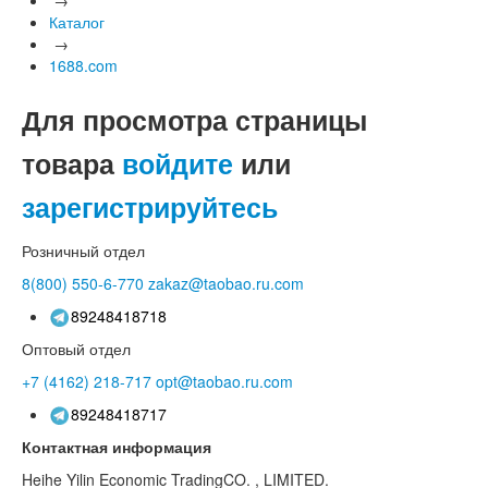
Каталог
→
1688.com
Для просмотра страницы
товара
войдите
или
зарегистрируйтесь
Розничный отдел
8(800)
550-6-770
zakaz@taobao.ru.com
89248418718
Оптовый отдел
+7 (4162)
218-717
opt@taobao.ru.com
89248418717
Контактная информация
Heihe Yilin Economic TradingCO. , LIMITED.