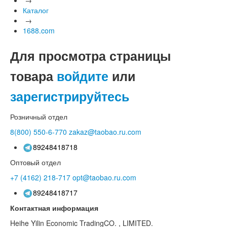
Каталог
→
1688.com
Для просмотра страницы
товара
войдите
или
зарегистрируйтесь
Розничный отдел
8(800)
550-6-770
zakaz@taobao.ru.com
89248418718
Оптовый отдел
+7 (4162)
218-717
opt@taobao.ru.com
89248418717
Контактная информация
Heihe Yilin Economic TradingCO. , LIMITED.