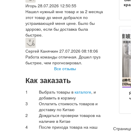
кра
Игорь
28.07.2026 12:50:55
Нашел нужный мне товар и за 2 месяца
этот товар до меня добрался по
устраивающей меня цене. Было бы
б
здорово, если бы доставка была
к
цв
быстрее.
тр
Сергей Канячкин
27.07.2026 08:18:06
Работа команды отличная. Дошел груз
быстрее, чем прогнозировал.
Все отзывы
Как заказать
1
Выбрать товары в
каталоге
, и
добавить в корзину
пол
3
Оплатить стоимость товаров и
от
доставку по Китаю
2
Дождаться проверки товаров на
вод
наличие в Китае
4
После прихода товара на наш
Страница