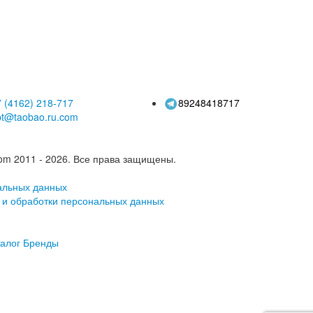
атурой, насадка
холодной воды
одсветкой для
чей и холодной
, трехцветная
адка-барботер
 (4162)
218-717
89248418717
pt@taobao.ru.com
om 2011 - 2026.
Все права защищены.
альных данных
 и обработки персональных данных
алог
Бренды