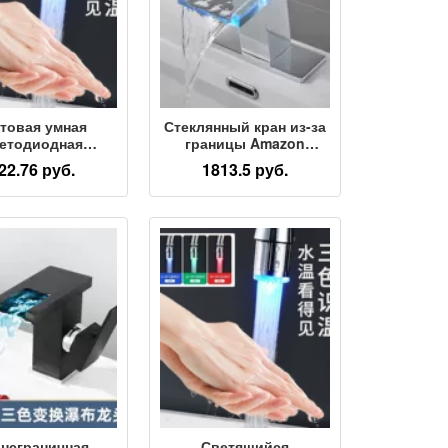
товая умная
Стеклянный кран из-за
етодиодная
границы Amazon
ящаяся насадка
поставляет
22.76 руб.
1813.5 руб.
ля воды с
светодиодный
гулировкой
светящийся,
емпературы
меняющий цвет
ителя, водяная
гидроэлектрический
дка, красочный
черный водопадный
тель, барботер,
кран для бассейна
ветная насадка
для воды
ансграничная
Светящийся