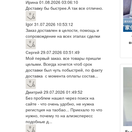
Ирина
01.08.2026 03:06:10
ба
Доставку бы быстрее.А так все отлично.
Igor
31.07.2026 10:53:12
Заказ доставлен в целости, помощь и
сопровождение на всех этапах сделки
в
Сергей
29.07.2026 03:51:49
све
Мой первый заказ. все товары пришли
целыми. Всегда хочется чтоб срок
мед
доставки был чуть побыстрей, по факту
го
доставка с момента оплаты состав...
ко
Дмитрий
29.07.2026 01:49:52
х
Без проблем нашел через поиск на
сайте - что очень удобно, не нужна
регистция на таобао... Приехало то что
нужно, почему то на алиэкспересс
подобные д...
Бы