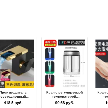
Производитель
Кран с регулируемой
Кран 
светодиодный
температурой,
те
етящийся кран для
изменяющий цвет,
изме
418.5 руб.
90.68 руб.
1
анной комнаты с
трехцветный
т