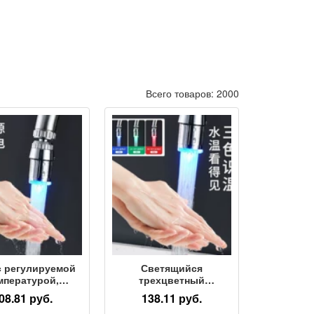
Всего товаров: 2000
с регулируемой
Светящийся
мпературой,
трехцветный
няющий цвет,
смеситель с
08.81 руб.
138.11 руб.
рехцветный
регулируемой