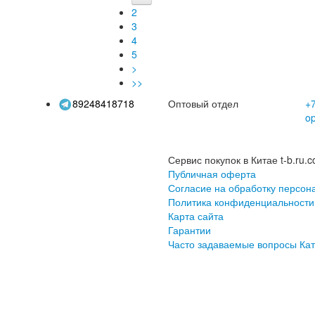
итывающая влагу и
красочный,
темпер
2
которую нелегко
изменяющий цвет,
с п
3
уронить
герметичный разъем
горя
4
воды
нас
5
>
>>
89248418718
Оптовый отдел
+7
o
Сервис покупок в Китае t-b.ru.c
Публичная оферта
Согласие на обработку персон
Политика конфиденциальности
Карта сайта
Гарантии
Часто задаваемые вопросы
Кат