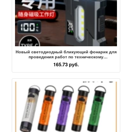
Новый светодиодный бликующий фонарик для
проведения работ по техническому
обслуживанию на открытом воздухе,
165.73 руб.
портативный фонарь с зажимной крышкой,
вращающийся на 360 градусов
многофункциональный COB light