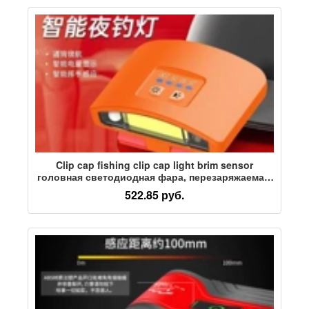
Clip cap fishing clip cap light brim sensor
головная светодиодная фара, перезаряжаемая,
с сильным светом, ночная рыбалка,
522.85 руб.
водонепроницаемая и супер яркая