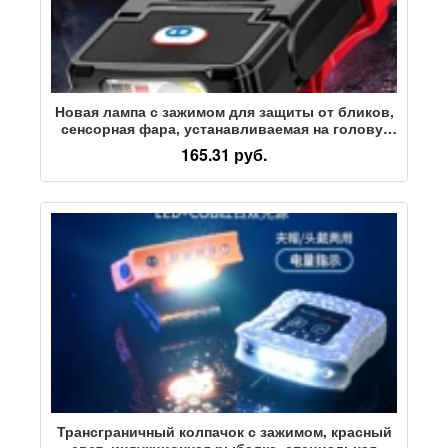
Новая лампа с зажимом для защиты от бликов,
сенсорная фара, устанавливаемая на голову,
удобная зарядка, длительный срок службы
165.31 руб.
батареи, лампа для рыбалки на открытом
воздухе.
Трансграничный колпачок с зажимом, красный
свет, индукционная рыбалка, специальная