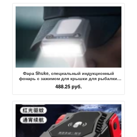
Фара Shuke, специальный индукционный
фонарь с зажимом для крышки для рыбалки,
сильный свет, супер яркий, перезаряжаемый
488.25 руб.
головной фонарь с зажимом, длительное
время автономной работы, фонарь для ночной
рыбалки