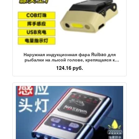
Наружная индукционная фара Ruibao для
рыбалки на лысой голове, крепящаяся к
голове, специальная фара с зажимом для
124.16 руб.
крышки, ночная рыболовная сковорода, лысая
голова, свет от краев