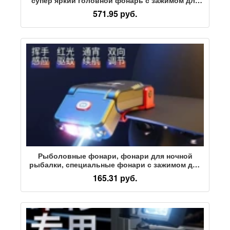
крышки, фонарь для ночной рыбалки,
571.95 руб.
головной фонарь для рыбалки
Рыболовные фонари, фонари для ночной
рыбалки, специальные фонари с зажимом для
крышки на голове, сверхлегкие маленькие
165.31 руб.
индукционные фары, мощная зарядка от света,
длительный срок службы батареи