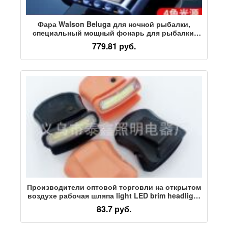
Фара Walson Beluga для ночной рыбалки,
специальный мощный фонарь для рыбалки,
супер яркая, перезаряжаемая головка,
779.81 руб.
длительный срок службы батареи,
индукционный фонарь с зажимом для крышки
Производители оптовой торговли на открытом
воздухе рабочая шляпа light LED brim headlight
COB clip hat light мини-рыболовная фара
83.7 руб.