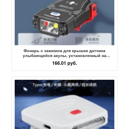
Фонарь с зажимом для крышки датчика
улыбающейся акулы, установленный на
голове, с сильным световым полем,
166.01 руб.
суперяркий фонарь для рыбалки, ультралегкий
портативный фонарь для фар