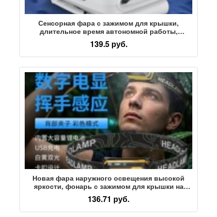
Сенсорная фара с зажимом для крышки,
длительное время автономной работы,
перезаряжаемая рыболовная лампа typec,
139.5 руб.
специальный фонарь для ночной рыбалки,
фонарь с зажимом для крышки, фонарь с
краями
Новая фара наружного освещения высокой
яркости, фонарь с зажимом для крышки на
голове, волновой датчик, цифровой дисплей
136.71 руб.
питания, перезаряжаемая и портативная