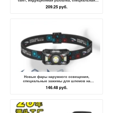
фара, длительный срок службы батареи,
209.25 руб.
литиевая батарея, наружный двойной источник
света, ночная рыбалка с зажимом, колпачок
Новые фары наружного освещения,
специальные зажимы для шлемов на
строительных площадках, аккумуляторные
146.48 руб.
батареи большой емкости с индукционным