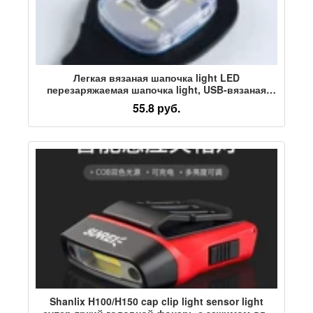
Легкая вязаная шапочка light LED
перезаряжаемая шапочка light, USB-вязаная
шапочка light USB перезаряжаемая шапочка
55.8 руб.
light перезаряжаемая светодиодная шапочка
light
Shanlix H100/H150 cap clip light sensor light
супер яркий головной фонарь с зажимом для