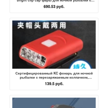
подсветкой краев фар длительный срок
690.53 руб.
службы батареи clip cap light
Сертифицированный KC фонарь для ночной
рыбалки с перезаряжаемым колпачком,
длительное время автономной работы, фонарь
139.5 руб.
для рыбалки на открытом воздухе,
светодиодный датчик наклона фары