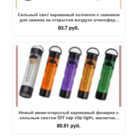
Сильный свет карманный колпачок с зажимом
для зажима на открытом воздухе атмосфера
кемпинга светодиодный длительный срок
83.7 руб.
службы батареи аварийный фонарик для
оказания помощи при стихийных бедствиях
перезаряжаемый фонарик
Новый мини-открытый карманный фонарик с
сильным светом DIY cap clip light, магнитная
атмосфера кемпинга, длительный срок службы
80.91 руб.
батареи, аварийный фонарик для оказания
помощи при стихийных бедствиях