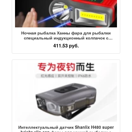
Ночная рыбалка Ханны фара для рыбалки
специальный индукционный колпачок с
зажимом для шляпы с полями сильный свет
411.53 руб.
перезаряжаемый головной прожектор
Интеллектуальный датчик Shanlix H480 super
bright clip cap фары для ночной рыбалки с