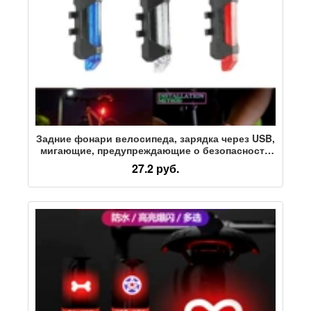
Задние фонари велосипеда, зарядка через USB,
мигающие, предупреждающие о безопасности
ночной езды, задние фонари для горного
27.2 руб.
велосипеда, водонепроницаемые аксессуары
для верховой езды