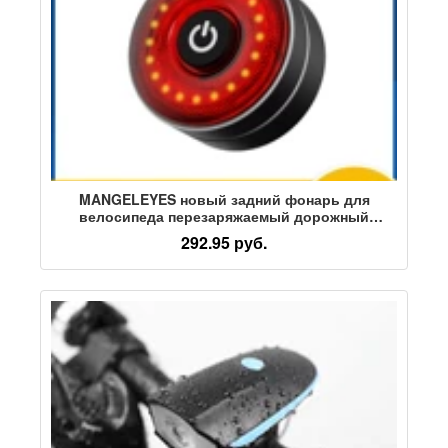
MANGELEYES новый задний фонарь для
велосипеда перезаряжаемый дорожный
горный велосипед для ночной езды умный
292.95 руб.
датчик тормоза для верховой езды