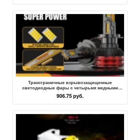
Трансграничные взрывозащищенные
светодиодные фары с четырьмя медными
трубками мощностью 240 Вт, 24-ядерный лазер
906.75 руб.
H4H7, светодиодные автомобильные фары
spot