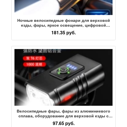
Ночные велосипедные фонари для верховой
езды, фары, яркое освещение, цифровой
дисплей, детские велосипедные фонари для
181.35 руб.
горных дорог, водонепроницаемое снаряжение
для верховой езды
Велосипедные фары, фары из алюминиевого
сплава, оборудование для верховой езды с
сильным светом, набор аксессуаров для
97.65 руб.
ночных дорожных горных велосипедов, задние