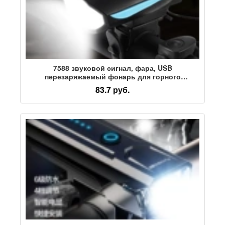
7588 звуковой сигнал, фара, USB
перезаряжаемый фонарь для горного
велосипеда, фонарь для ночной езды на
83.7 руб.
велосипеде, фонарь для ночной езды