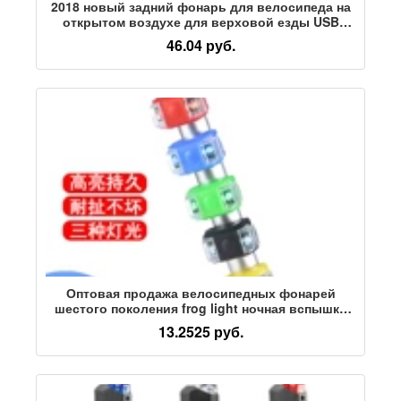
2018 новый задний фонарь для велосипеда на
открытом воздухе для верховой езды USB
зарядка COB подсветка сигнальная лампа
46.04 руб.
безопасности аксессуары для верховой езды
Оптовая продажа велосипедных фонарей
шестого поколения frog light ночная вспышка
2LED предупреждающий задний фонарь
13.2525 руб.
аксессуары для наружного велосипедного
снаряжения