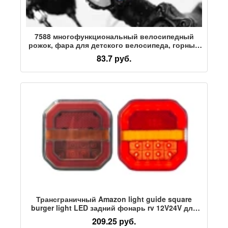
7588 многофункциональный велосипедный
рожок, фара для детского велосипеда, горный
велосипед, дорожный велосипед, легкое
83.7 руб.
снаряжение для верховой езды
Трансграничный Amazon light guide square
burger light LED задний фонарь rv 12V24V для
грузовика электронный задний фонарь для
209.25 руб.
грузовика