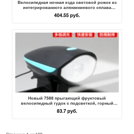
Велосипедная ночная езда световой рожок из
интегрированного алюминиевого сплава
водонепроницаемый быстроразъемный
404.55 руб.
фонарь с большим просветом для подъема
фар горного велосипеда
Новый 7588 прыгающий фруктовый
велосипедный гудок с подсветкой, горный
велосипед, ночная езда, легкая коляска,
83.7 руб.
перезаряжаемая передняя фара super bell
Страница 1 из 100