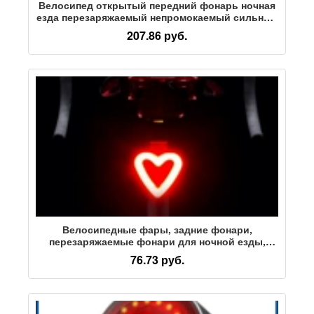
Велосипед открытый передний фонарь ночная
езда перезаряжаемый непромокаемый сильный
свет горная езда супер яркий фонарик
207.86 руб.
освещение оборудования
Велосипедные фары, задние фонари,
перезаряжаемые фонари для ночной езды,
фонари для езды на горных велосипедах,
76.73 руб.
аксессуары для предупредительного
оборудования, задние фонари для шоссейных
велосипедов