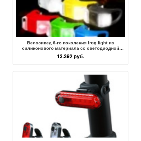
Велосипед 6-го поколения frog light из
силиконового материала со светодиодной
мигалкой для ночной езды, сигнальная лампа
13.392 руб.
для скейтборда, уличное снаряжение для
верховой езды