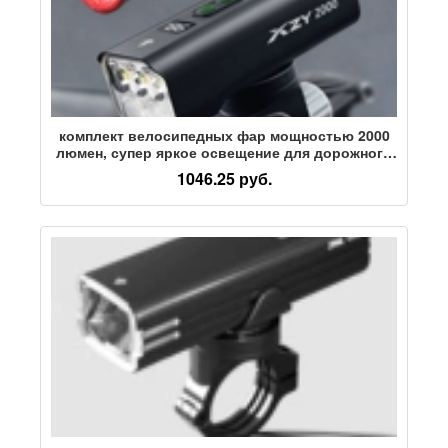
комплект велосипедных фар мощностью 2000
люмен, супер яркое освещение для дорожного
велосипеда, непромокаемые фары для ночной
1046.25 руб.
езды, тормозные задние фонари walker cloud