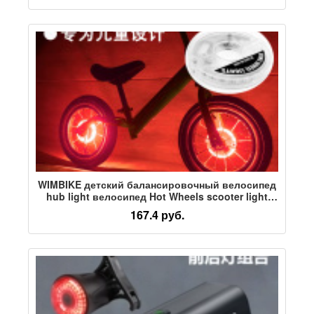
для верховой езды
WIMBIKE детский балансировочный велосипед
hub light велосипед Hot Wheels scooter light
USB зарядка интеллектуальный
167.4 руб.
автоматический