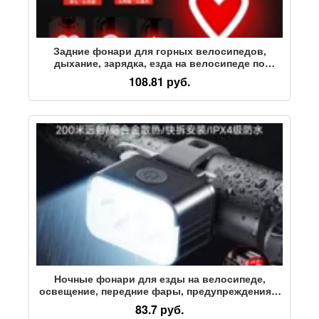
Задние фонари для горных велосипедов,
дыхание, зарядка, езда на велосипеде по
шоссе, снаряжение для ночного бега, детский
108.81 руб.
балансировочный велосипед, спортивные
товары общего назначения
Ночные фонари для езды на велосипеде,
освещение, передние фары, предупреждения о
торможении, велосипеды для горных дорог,
83.7 руб.
задние фонари, аксессуары для снаряжения