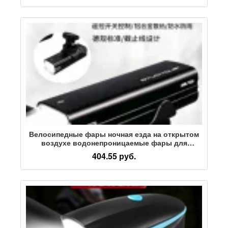
фонари
Велосипедные фары ночная езда на открытом
воздухе водонепроницаемые фары для
горного велосипеда высокой яркости
404.55 руб.
подъемные фары из алюминиевого сплава для
езды на горном велосипеде