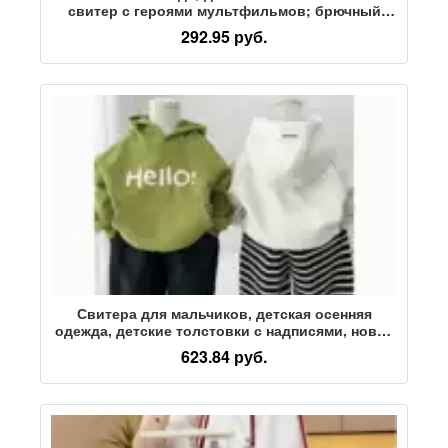
свитер с героями мультфильмов; брючный
костюм-двойка в западном стиле для
292.95 руб.
мальчиков и девочек; модная детская одежда
для детей среднего возраста
Свитера для мальчиков, детская осенняя
одежда, детские толстовки с надписями, новая
корейская версия весенних и осенних топов
623.84 руб.
для детей среднего возраста