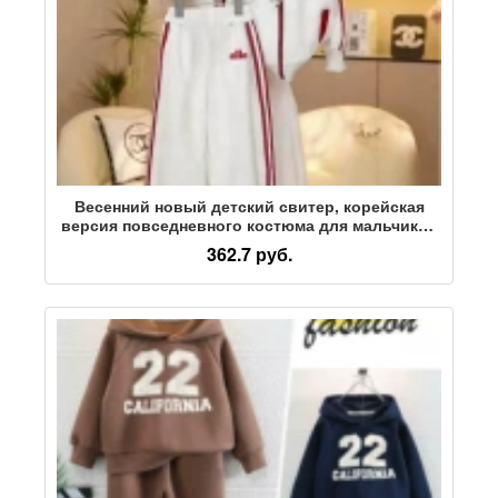
Весенний новый детский свитер, корейская
версия повседневного костюма для мальчиков
и девочек, большая детская одежда из двух
362.7 руб.
предметов оптом