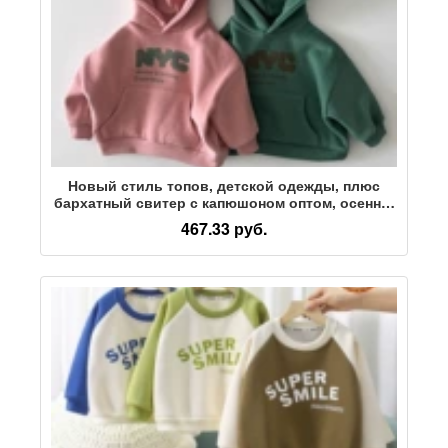
Новый стиль топов, детской одежды, плюс
бархатный свитер с капюшоном оптом, осенне-
зимняя детская утолщенная корейская версия
467.33 руб.
one piece от Джесси Цзя.