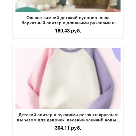
Осенне-зимний детский пуловер плюс
бархатный свитер с длинными рукавами и
буквенным принтом, повседневная свободная
160.43 руб.
блузка для маленьких мальчиков и девочек,
куртка
Детский свитер с рукавами реглан и круглым
вырезом для девочек, весенне-осенний новый
свободный повседневный свитер в западном
304.11 руб.
стиле, универсальный пуловер