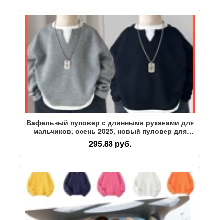
Вафельный пуловер с длинными рукавами для
мальчиков, осень 2025, новый пуловер для
маленьких мальчиков, хлопковый свитер,
295.88 руб.
красивая поддельная футболка из двух частей,
тренд