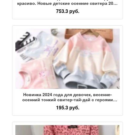
красиво. Новые детские осенние свитера 2024
года - это красиво и модно в весенне-осеннем
753.3 руб.
тренде больших детей в спорте.
Новинка 2024 года для девочек, весенне-
осенний тонкий свитер-тай-дай с героями
мультфильмов "Куломи", детские топы в
195.3 руб.
западном стиле с длинными рукавами,
универсальная тенденция