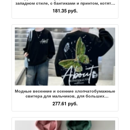
западном стиле, с бантиками и принтом, котята,
универсальные топы, брюки, два предмета
181.35 руб.
кружева
Модные весенние и осенние хлопчатобумажные
свитера для мальчиков, для больших
мальчиков, для детей, красивые, в западном
277.61 руб.
стиле, красивые, зимние, плюс бархатная
одежда