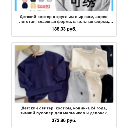
Детский свитер с круглым вырезом, адрес,
логотип, классная форма, школьная форма,
тонкий и толстый детский свитер, легкая доска
188.33 руб.
объявлений, внешняя торговля,
трансграничная оптовая торговля
Детский свитер, костюм, новинка 24 года,
зимний пуловер для мальчиков и девочек,
детская однотонная одежда из двух предметов
373.86 руб.
с вышивкой в корейском стиле