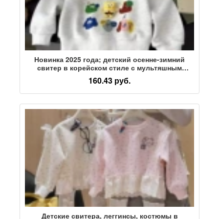
Новинка 2025 года; детский осенне-зимний
свитер в корейском стиле с мультяшным
принтом для мальчиков и девочек; бархатный
160.43 руб.
утепленный топ из австрийского флиса
Детские свитера, леггинсы, костюмы в