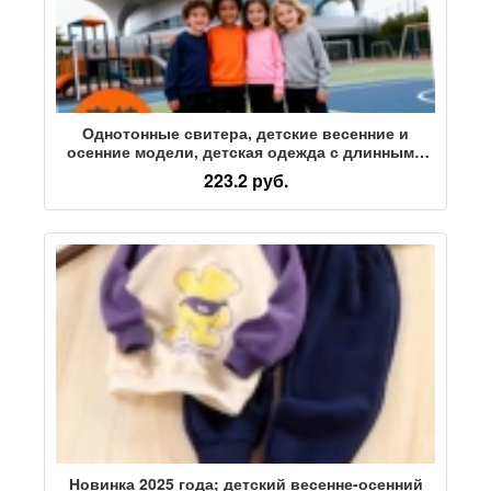
Однотонные свитера, детские весенние и
осенние модели, детская одежда с длинными
рукавами, однотонные рубашки,
223.2 руб.
производители одежды для детского сада,
логотип с точечным принтом
Новинка 2025 года; детский весенне-осенний