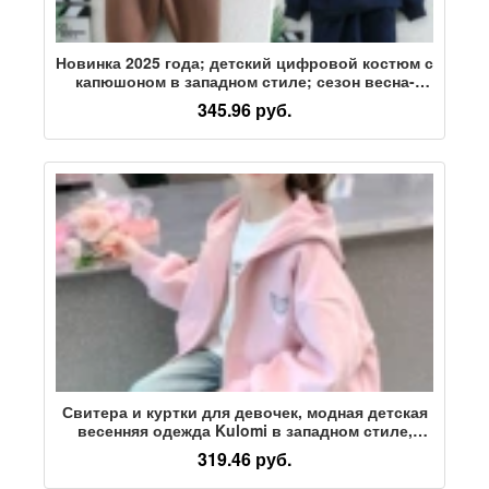
Новинка 2025 года; детский цифровой костюм с
капюшоном в западном стиле; сезон весна-
осень-зима; флисовый свитер для мальчиков и
345.96 руб.
девочек; комплект из двух предметов; spirit
Свитера и куртки для девочек, модная детская
весенняя одежда Kulomi в западном стиле,
спортивные топы с капюшоном для маленьких
319.46 руб.
девочек, модный стиль