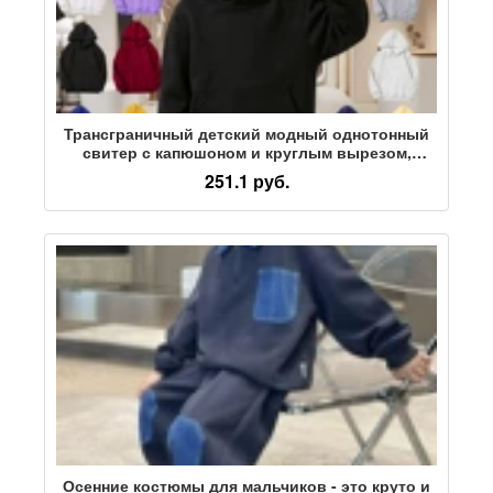
Трансграничный детский модный однотонный
свитер с капюшоном и круглым вырезом,
хлопковая блузка с гребнем, детская одежда с
251.1 руб.
логотипом на заказ, групповая одежда
Осенние костюмы для мальчиков - это круто и