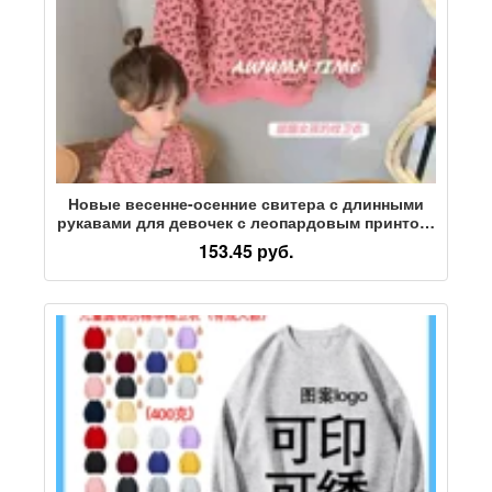
Новые весенне-осенние свитера с длинными
рукавами для девочек с леопардовым принтом,
коллекция 2023 года, детская корейская версия
153.45 руб.
красных сетчатых топов с длинными рукавами
в западном стиле.