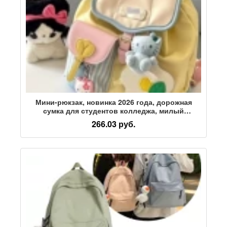
Мини-рюкзак, новинка 2026 года, дорожная
сумка для студентов колледжа, милый
контрастный цвет, маленькая школьная сумка,
266.03 руб.
маленький рюкзак, женский пригородный T7