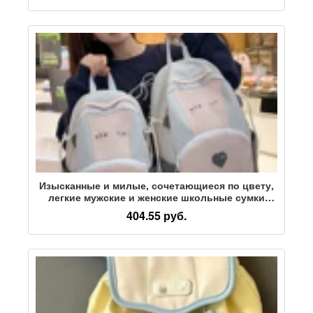
рюкзак
Изысканные и милые, сочетающиеся по цвету,
легкие мужские и женские школьные сумки
большой емкости для студентов, новинка 2025
404.55 руб.
года, повседневный рюкзак большого размера