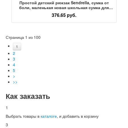
Простой детский рюкзак Sendrella, сумка от
боли, маленькая новая школьная сумка для
детского сада, большой класс, легкий рюкзак,
376.65 руб.
уменьшающий нагрузку
Страница 1 из 100
1
2
3
4
5
>
>>
Как заказать
1
Выбрать товары в
каталоге
, и добавить в корзину
3