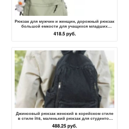
Рюкзак для мужчин и женщин, дорожный рюкзак
большой емкости для учащихся младших
классов средней школы, студентов колледжа,
418.5 руб.
школьный рюкзак для путешествий, небольшой
кампус, большой
Джинсовый рюкзак женский в корейском стиле
в стиле ins, маленький рюкзак для студентов
колледжа, модный повседневный однотонный
488.25 руб.
рюкзак для путешествий, маленький женский