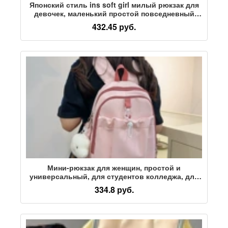
Японский стиль ins soft girl милый рюкзак для
девочек, маленький простой повседневный
рюкзак для студентов колледжа, легкий свежий
432.45 руб.
рюкзак
Мини-рюкзак для женщин, простой и
универсальный, для студентов колледжа, для
покупок, небольшой рюкзак для путешествий,
334.8 руб.
для весенних прогулок, маленькая школьная
сумка