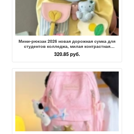
Мини-рюкзак 2026 новая дорожная сумка для
студентов колледжа, милая контрастная
цветная маленькая школьная сумка, маленький
320.85 руб.
рюкзак, женский пропуск Y81