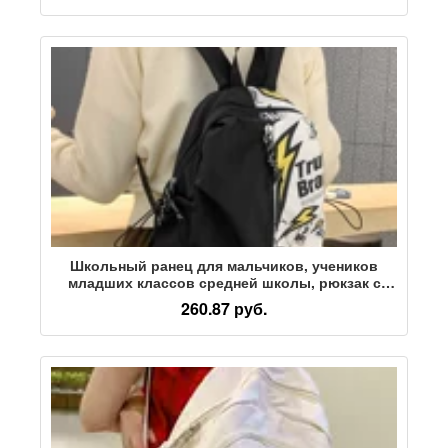
Школьный ранец для мальчиков, учеников
младших классов средней школы, рюкзак с
граффити на американской главной улице,
260.87 руб.
мужской рюкзак для старшеклассников,
учеников средней школы, маленький рюкзак ins