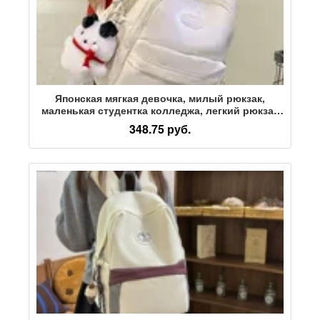
Японская мягкая девочка, милый рюкзак,
маленькая студентка колледжа, легкий рюкзак
для мамы, детская дорожная маленькая
348.75 руб.
школьная сумка