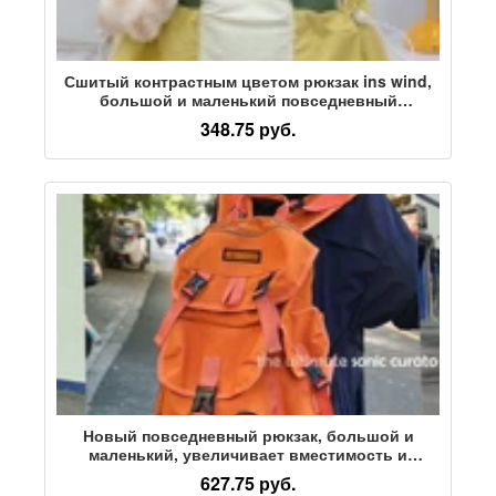
Сшитый контрастным цветом рюкзак ins wind,
большой и маленький повседневный
универсальный рюкзак, новый легкий
348.75 руб.
дорожный рюкзак для пригородных поездок
Новый повседневный рюкзак, большой и
маленький, увеличивает вместимость и
уменьшает нагрузку на рюкзак, студенческую
627.75 руб.
дорожную школьную сумку