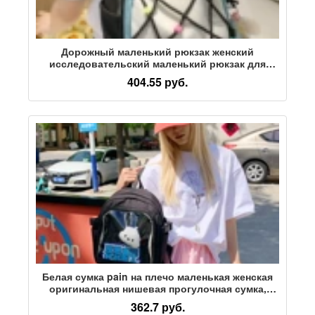
Дорожный маленький рюкзак женский
исследовательский маленький рюкзак для
отдыха студентов колледжа универсальная
404.55 руб.
маленькая школьная сумка для свежей
косметики
Белая сумка pain на плечо маленькая женская
оригинальная нишевая прогулочная сумка,
маленький рюкзак, японская маленькая
362.7 руб.
двухмерная сумка двойного назначения baby