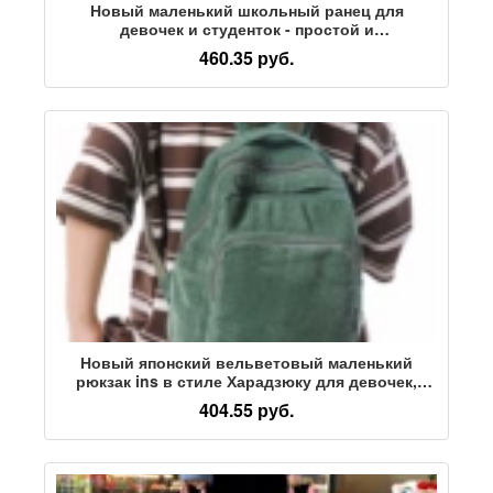
Новый маленький школьный ранец для
девочек и студенток - простой и
универсальный, мини-рюкзак в стиле колледжа
460.35 руб.
для девочек, легкий рюкзак
Новый японский вельветовый маленький
рюкзак ins в стиле Харадзюку для девочек,
универсальный мини-рюкзак для девочек,
404.55 руб.
школьная сумка для студентов