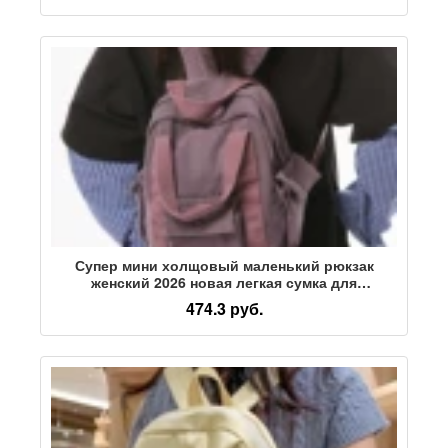
valley
Супер мини холщовый маленький рюкзак
женский 2026 новая легкая сумка для
мобильного телефона для отдыха и
474.3 руб.
путешествий студенческий маленький рюкзак
тренд