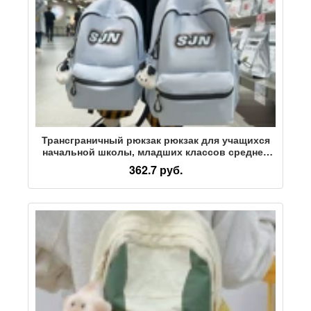
Трансграничный рюкзак рюкзак для учащихся
начальной школы, младших классов средней
школы, старшеклассников, плечи большой
362.7 руб.
вместимости, большие и маленькие ученики по
желанию