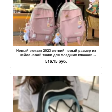
Новый рюкзак 2023 летний новый размер из
нейлоновой ткани для младших классов
средней школы, колледжа, студенческая
516.15 руб.
школьная сумка, дорожная сумка